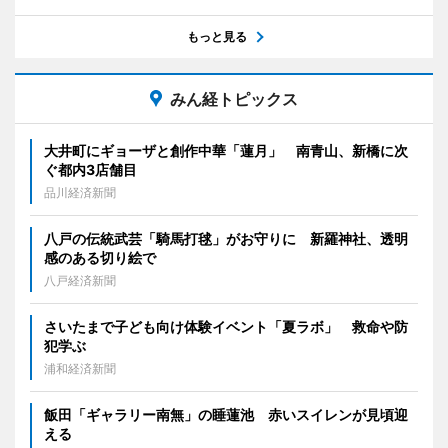
もっと見る
みん経トピックス
大井町にギョーザと創作中華「蓮月」 南青山、新橋に次
ぐ都内3店舗目
品川経済新聞
八戸の伝統武芸「騎馬打毬」がお守りに 新羅神社、透明
感のある切り絵で
八戸経済新聞
さいたまで子ども向け体験イベント「夏ラボ」 救命や防
犯学ぶ
浦和経済新聞
飯田「ギャラリー南無」の睡蓮池 赤いスイレンが見頃迎
える