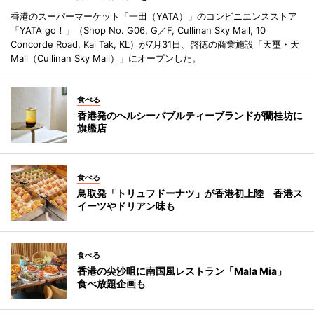
香港のスーパーマーケット「一田（YATA）」のコンビニエンスストア
「YATA go！」（Shop No. G06, G／F, Cullinan Sky Mall, 10
Concorde Road, Kai Tak, KL）が7月31日、啓徳の商業施設「天璽・天
Mall（Cullinan Sky Mall）」にオープンした。
食べる
香港発のヘルシーバブルティーブランドが蘭桂坊に
旗艦店
食べる
鳥取発「トリュフドーナツ」が香港初上陸 香港ス
イーツやドリアン味も
食べる
香港の尖沙咀に南国風レストラン「Mala Mia」
食べ放題企画も