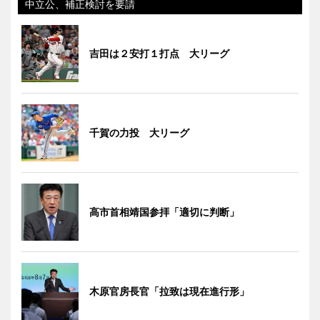
中立公、補正検討を要請
吉田は２安打１打点 大リーグ
千賀の力投 大リーグ
高市首相靖国参拝「適切に判断」
木原官房長官「拉致は現在進行形」