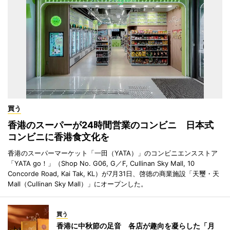
買う
香港のスーパーが24時間営業のコンビニ 日本式
コンビニに香港食文化を
香港のスーパーマーケット「一田（YATA）」のコンビニエンスストア
「YATA go！」（Shop No. G06, G／F, Cullinan Sky Mall, 10
Concorde Road, Kai Tak, KL）が7月31日、啓徳の商業施設「天璽・天
Mall（Cullinan Sky Mall）」にオープンした。
買う
香港に中秋節の足音 各店が趣向を凝らした「月