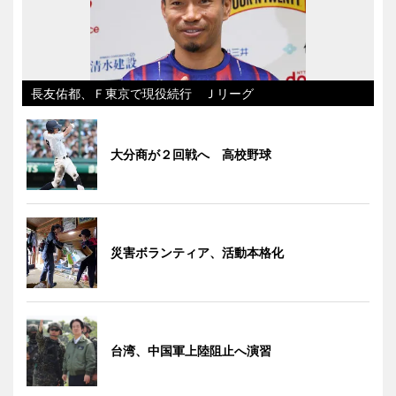
長友佑都、Ｆ東京で現役続行 Ｊリーグ
大分商が２回戦へ 高校野球
災害ボランティア、活動本格化
台湾、中国軍上陸阻止へ演習