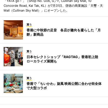
「YATA go！」（Shop No. G06, G／F, Cullinan Sky Mall, 10
Concorde Road, Kai Tak, KL）が7月31日、啓徳の商業施設「天璽・天
Mall（Cullinan Sky Mall）」にオープンした。
買う
香港に中秋節の足音 各店が趣向を凝らした「月
餅」新商品
買う
日本セレクトショップ「RAGTAG」香港初上陸
ローカライズ展開も
買う
香港で「ちいかわ」旋風 映画公開に合わせ街全体
で大型コラボ