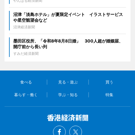
やんばる経済新聞
沼津「淡島ホテル」が夏限定イベント イラストサービス
や星空観望会など
沼津経済新聞
墨田区役所、「令和8年8月8日婚」 300人超が婚姻届、
開庁前から長い列
すみだ経済新聞
食べる
見る・遊ぶ
買う
暮らす・働く
学ぶ・知る
特集