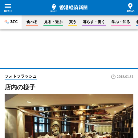
34°C
食べる
見る・遊ぶ
買う
暮らす・働く
学ぶ・知る
フォトフラッシュ
2015.01.31
店内の様子