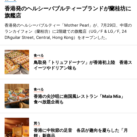
香港発のヘルシーバブルティーブランドが蘭桂坊に
旗艦店
香港発のヘルシーバブルティー「Mother Pearl」が、7月29日、中環の
ランカイフォン（蘭桂坊）に2階建ての旗艦店（UG／F & LG／F, 24
D’Aguilar Street, Central, Hong Kong）をオープンした。
食べる
鳥取発「トリュフドーナツ」が香港初上陸 香港ス
イーツやドリアン味も
食べる
香港の尖沙咀に南国風レストラン「Mala Mia」
食べ放題企画も
買う
香港に中秋節の足音 各店が趣向を凝らした「月
餅」新商品