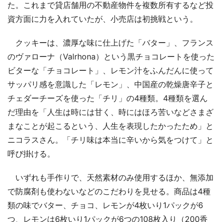
た。これまで貸店舗用の不動産物件を複数所有するなど投
資方面に力を入れていたが、小売店は初挑戦という。
クッキーは、濃厚な味に仕上げた「バター」、フランス
のヴァローナ（Valrhona）という黒チョコレートを使った
ビターな「チョコレート」、レモン汁をふんだんに使って
サッパリ感を意識した「レモン」、中国産の乾燥唐辛子と
チェダーチーズを使った「チリ」の4種類。4種類を選ん
だ理由を「人生は時には甘く、時にはほろ苦いなどさまざ
まなことが起こるという、人生を表現したかったため」と
ニコラスさん。「チリ味は本当に辛いから気をつけて」と
呼び掛ける。
いずれも手作りで、天然素材のみ使用するほか、無添加
で防腐剤も使わないなどのこだわりを見せる。商品は4種
類の味でバター、チョコ、レモンが4枚いり1パックが6
つ、レモンは6枚いり1パックが6つの108枚入り（200香