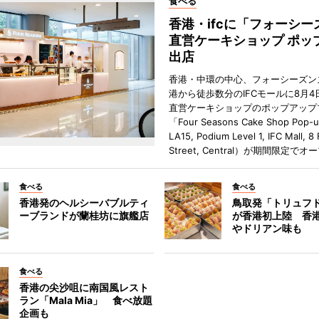
食べる
香港・ifcに「フォーシー
直営ケーキショップ ポッ
出店
香港・中環の中心、フォーシーズン
港から徒歩数分のIFCモールに8月4
直営ケーキショップのポップアップ
「Four Seasons Cake Shop Pop-
LA15, Podium Level 1, IFC Mall, 8
Street, Central）が期間限定で
食べる
食べる
香港発のヘルシーバブルティ
鳥取発「トリュフ
ーブランドが蘭桂坊に旗艦店
が香港初上陸 香
やドリアン味も
食べる
香港の尖沙咀に南国風レスト
ラン「Mala Mia」 食べ放題
企画も