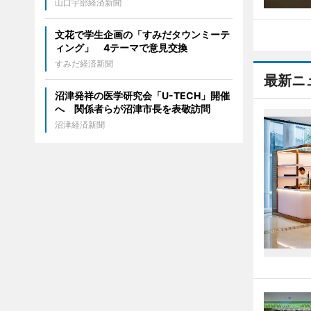
山口宇部経済新聞
文花で学生企画の「すみだタウンミーテ
ィング」 4テーマで意見交換
すみだ経済新聞
最新ニ
沼津発祥の医学研究会「U-TECH」開催
へ 関係者らが沼津市長を表敬訪問
沼津経済新聞