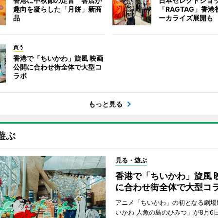
香港に中秋節の足音 各店が
日本セレクトショ
趣向を凝らした「月餅」新商
「RAGTAG」香
品
ーカライズ展開も
買う
香港で「ちいかわ」旋風 映画
公開に合わせ街全体で大型コ
ラボ
もっと見る
遊ぶ
見る・遊ぶ
香港で「ちいかわ」旋風 
に合わせ街全体で大型コ
アニメ「ちいかわ」の初となる劇場
いかわ 人魚の島のひみつ」が8月6