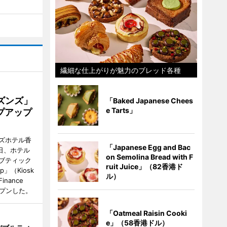
繊細な仕上がりが魅力のブレッド各種
ズンズ」
「Baked Japanese Chees
e Tarts」
プアップ
ズホテル香
「Japanese Egg and Bac
日、ホテル
on Semolina Bread with F
ブティック
ruit Juice」（82香港ド
up」（Kiosk
ル）
 Finance
オープンした。
「Oatmeal Raisin Cooki
e」（58香港ドル）