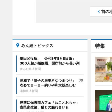
前の
みん経トピックス
特集
墨田区役所、「令和8年8月8日婚」
300人超が婚姻届、開庁前から長い列
すみだ経済新聞
浦和で「親子の居場所なつまつり」 浴
衣姿でヨーヨー釣りや和太鼓楽しむ
浦和経済新聞
厚狭に保護猫カフェ「ねことおちゃ」
古民家改築、猫との触れ合いも