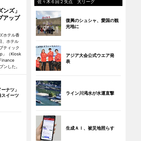
佐々木６回２失点 大リーグ
ズンズ」
プアップ
復興のシュシャ、愛国の観
光地に
ズホテル香
日、ホテル
ブティック
up」（Kiosk
アジア大会公式ウエア発
 Finance
表
オープンした。
ドーナツ」
ライン川渇水が水運直撃
港スイーツ
生成ＡＩ、被災地照らす