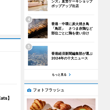
ンズ」直営ケーキショップ
ポップアップ出店
香港・中環に炭火焼き鳥
「鳥匠」 さつま赤鶏など
部位ごとに鶏を使い分け
香港経済新聞編集部が選ぶ
2024年の十大ニュース
】
もっと見る
フォトフラッシュ
ats】