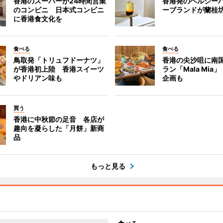
香港のスーパーが24時間営業
香港発のヘルシー
のコンビニ 日本式コンビニ
ーブランドが蘭桂
に香港食文化を
食べる
食べる
鳥取発「トリュフドーナツ」
香港の尖沙咀に南
が香港初上陸 香港スイーツ
ラン「Mala Mia
やドリアン味も
企画も
買う
香港に中秋節の足音 各店が
趣向を凝らした「月餅」新商
品
もっと見る