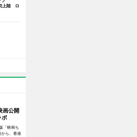
ップ
港初上陸 ロ
映画公開
ラボ
版「映画ち
日から、香港