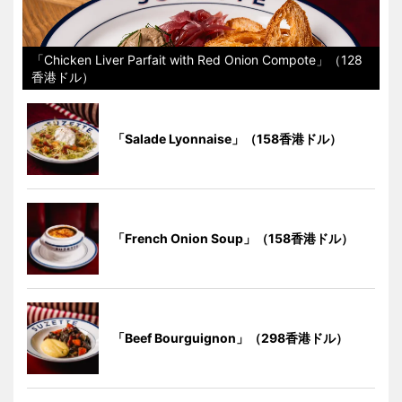
「Chicken Liver Parfait with Red Onion Compote」（128
香港ドル）
「Salade Lyonnaise」（158香港ドル）
「French Onion Soup」（158香港ドル）
「Beef Bourguignon」（298香港ドル）