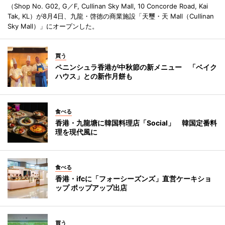
（Shop No. G02, G／F, Cullinan Sky Mall, 10 Concorde Road, Kai
Tak, KL）が8月4日、九龍・啓徳の商業施設「天璽・天 Mall（Cullinan
Sky Mall）」にオープンした。
買う
ペニンシュラ香港が中秋節の新メニュー 「ベイク
ハウス」との新作月餅も
食べる
香港・九龍塘に韓国料理店「Social」 韓国定番料
理を現代風に
食べる
香港・ifcに「フォーシーズンズ」直営ケーキショ
ップ ポップアップ出店
買う