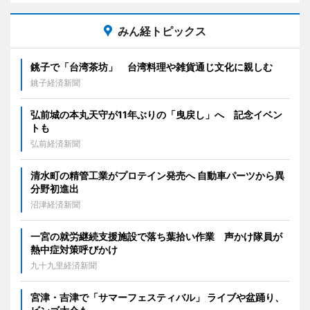
みん経トピックス
銚子で「台湾茶坊」 台湾料理や雑貨通じ文化に親しむ
銚子経済新聞
弘前城の本丸天守が11年ぶりの「曳戻し」へ 記念イベン
トも
弘前経済新聞
清水町の精管工業がプロテイン発売へ 自動車パーツから異
分野初進出
沼津経済新聞
一宮の就労継続支援施設で落ち葉拾い作業 声かけ隊員が
熱中症対策呼びかけ
九十九里経済新聞
宮津・吉津で「サマーフェスティバル」 ライブや盆踊り、