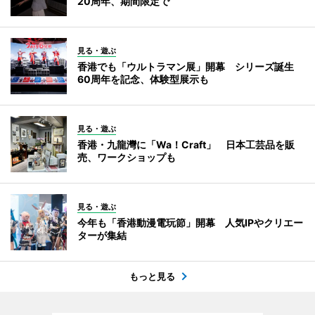
20周年、期間限定で
見る・遊ぶ
香港でも「ウルトラマン展」開幕 シリーズ誕生
60周年を記念、体験型展示も
見る・遊ぶ
香港・九龍灣に「Wa！Craft」 日本工芸品を販
売、ワークショップも
見る・遊ぶ
今年も「香港動漫電玩節」開幕 人気IPやクリエー
ターが集結
もっと見る