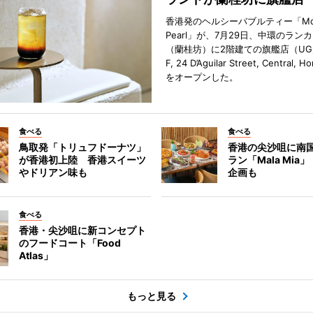
香港発のヘルシーバブルティー「Mot
Pearl」が、7月29日、中環のラン
（蘭桂坊）に2階建ての旗艦店（UG／F
F, 24 D’Aguilar Street, Central, 
をオープンした。
食べる
食べる
鳥取発「トリュフドーナツ」
香港の尖沙咀に南
が香港初上陸 香港スイーツ
ラン「Mala Mia
やドリアン味も
企画も
食べる
香港・尖沙咀に新コンセプト
のフードコート「Food
Atlas」
もっと見る