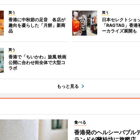
買う
買う
香港に中秋節の足音 各店が
日本セレクトショ
趣向を凝らした「月餅」新商
「RAGTAG」香
品
ーカライズ展開も
買う
香港で「ちいかわ」旋風 映画
公開に合わせ街全体で大型コ
ラボ
もっと見る
食べる
香港発のヘルシーバブル
ランドが蘭桂坊に旗艦店