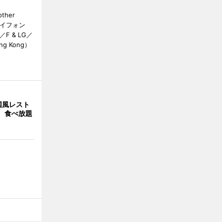
her
カイフォン
 & LG／
Hong Kong）
国風レスト
」 食べ放題