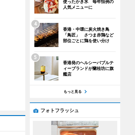
使ったかき氷 毎年恒例の
人気メニューに
香港・中環に炭火焼き鳥
「鳥匠」 さつま赤鶏など
部位ごとに鶏を使い分け
香港発のヘルシーバブルテ
ィーブランドが蘭桂坊に旗
艦店
もっと見る
フォトフラッシュ