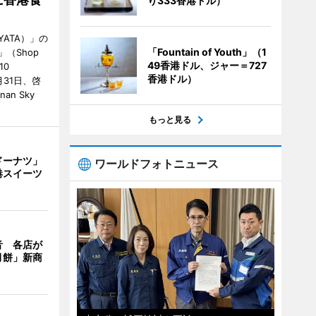
り333香港ドル）
ATA）」の
「Fountain of Youth」（1
」（Shop
49香港ドル、ジャー＝727
10
香港ドル）
が7月31日、啓
an Sky
もっと見る
ドーナツ」
ワールドフォトニュース
港スイーツ
音 各店が
月餅」新商