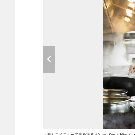
上海カニメニューで腕を振るうYuen Kwok Hingシ