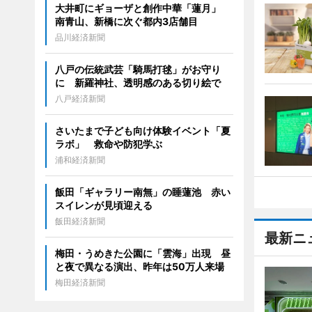
大井町にギョーザと創作中華「蓮月」
南青山、新橋に次ぐ都内3店舗目
品川経済新聞
八戸の伝統武芸「騎馬打毬」がお守り
に 新羅神社、透明感のある切り絵で
八戸経済新聞
さいたまで子ども向け体験イベント「夏
ラボ」 救命や防犯学ぶ
浦和経済新聞
飯田「ギャラリー南無」の睡蓮池 赤い
スイレンが見頃迎える
飯田経済新聞
最新ニ
梅田・うめきた公園に「雲海」出現 昼
と夜で異なる演出、昨年は50万人来場
梅田経済新聞