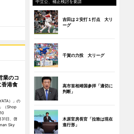
中立公、補正検討を要請
吉田は２安打１打点 大リ
ーグ
千賀の力投 大リーグ
営業のコ
に香港食
高市首相靖国参拝「適切に
判断」
ATA）」の
」（Shop
10
が7月31日、啓
木原官房長官「拉致は現在
進行形」
an Sky