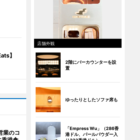
】
店舗外観
ats】
2階にバーカウンターを設
置
ゆったりとしたソファ席も
「Empress Wu」（286香
営業のコ
港ドル、パールパウダー入
に香港食