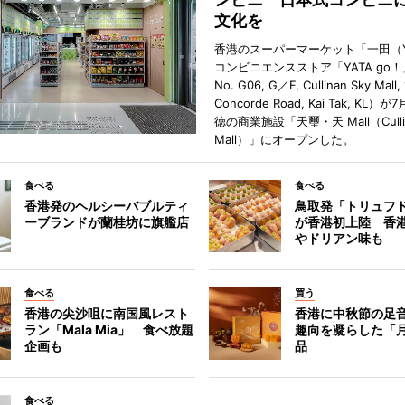
文化を
香港のスーパーマーケット「一田（Y
コンビニエンスストア「YATA go！
No. G06, G／F, Cullinan Sky Mall, 
Concorde Road, Kai Tak, KL）
徳の商業施設「天璽・天 Mall（Cullin
Mall）」にオープンした。
食べる
食べる
香港発のヘルシーバブルティ
鳥取発「トリュフ
ーブランドが蘭桂坊に旗艦店
が香港初上陸 香
やドリアン味も
食べる
買う
香港の尖沙咀に南国風レスト
香港に中秋節の足
ラン「Mala Mia」 食べ放題
趣向を凝らした「
企画も
品
食べる