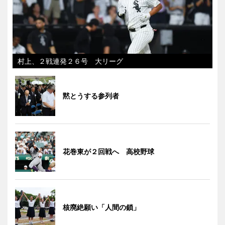
村上、２戦連発２６号 大リーグ
黙とうする参列者
花巻東が２回戦へ 高校野球
核廃絶願い「人間の鎖」