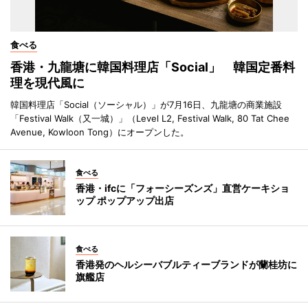
食べる
香港・九龍塘に韓国料理店「Social」 韓国定番料
理を現代風に
韓国料理店「Social（ソーシャル）」が7月16日、九龍塘の商業施設
「Festival Walk（又一城）」（Level L2, Festival Walk, 80 Tat Chee
Avenue, Kowloon Tong）にオープンした。
食べる
香港・ifcに「フォーシーズンズ」直営ケーキショ
ップ ポップアップ出店
食べる
香港発のヘルシーバブルティーブランドが蘭桂坊に
旗艦店