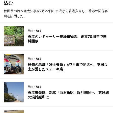
込む
秋田県の鈴木健太知事が7月22日に台湾から香港入りし、香港の関係各
所を訪問した。
学ぶ・知る
香港のカドゥーリー農場植物園、創立70周年で無
料開放
学ぶ・知る
粉嶺の老舗「雅士餐廳」が7月末で閉店へ 英国兵
士が愛したステーキ店
学ぶ・知る
香港東鉄線、新駅「白石角駅」設計開始へ 東鉄線
の混雑緩和に