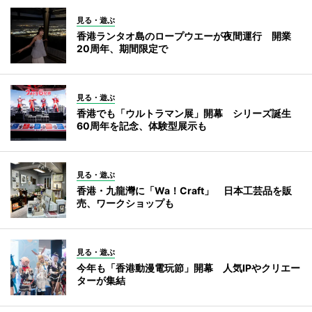
見る・遊ぶ
香港ランタオ島のロープウエーが夜間運行 開業
20周年、期間限定で
見る・遊ぶ
香港でも「ウルトラマン展」開幕 シリーズ誕生
60周年を記念、体験型展示も
見る・遊ぶ
香港・九龍灣に「Wa！Craft」 日本工芸品を販
売、ワークショップも
見る・遊ぶ
今年も「香港動漫電玩節」開幕 人気IPやクリエー
ターが集結