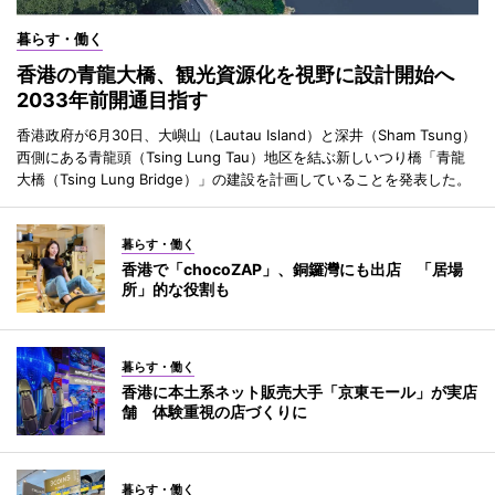
暮らす・働く
香港の青龍大橋、観光資源化を視野に設計開始へ
2033年前開通目指す
香港政府が6月30日、大嶼山（Lautau Island）と深井（Sham Tsung）
西側にある青龍頭（Tsing Lung Tau）地区を結ぶ新しいつり橋「青龍
大橋（Tsing Lung Bridge）」の建設を計画していることを発表した。
暮らす・働く
香港で「chocoZAP」、銅鑼灣にも出店 「居場
所」的な役割も
暮らす・働く
香港に本土系ネット販売大手「京東モール」が実店
舗 体験重視の店づくりに
暮らす・働く