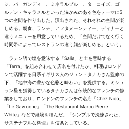
ジ、バーガンディー、ミネラルブルー、ターコイズ、ゴー
ルデン・キャラメルといった温かみのある色をテーマに5
つの空間を作り出した。演出された、それぞれの空間が楽
しめる。朝食、ランチ、アフタヌーンティー、ディナーと
違うメニューを用意しているため、「空間だけでなく行く
時間帯によってレストランの違う顔が楽しめる」という。
ラテン語で塩を意味する「Salis」と土を意味する
「Terra」を組み合わせて店名を付けたが、料理はロンド
ンで活躍する日系イギリス人のジュン・タナカさん監修の
下、「地中海の豊かな色彩と味わい」を提供する。ミシュ
ラン星を獲得しているタナカさんは伝統的なフレンチの修
業をしており、ロンドンのフレンチの名店「Chez Nico」
「Le Gavroche」「The Restaurant Marco Pierre
White」などで経験を積んだ。「シンプルで洗練された、
サステナブルな料理」を信条としている。