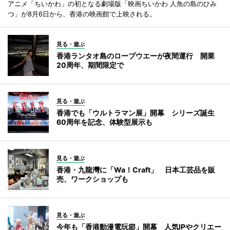
アニメ「ちいかわ」の初となる劇場版「映画ちいかわ 人魚の島のひみ
つ」が8月6日から、香港の映画館で上映される。
見る・遊ぶ
香港ランタオ島のロープウエーが夜間運行 開業
20周年、期間限定で
見る・遊ぶ
香港でも「ウルトラマン展」開幕 シリーズ誕生
60周年を記念、体験型展示も
見る・遊ぶ
香港・九龍灣に「Wa！Craft」 日本工芸品を販
売、ワークショップも
見る・遊ぶ
今年も「香港動漫電玩節」開幕 人気IPやクリエー