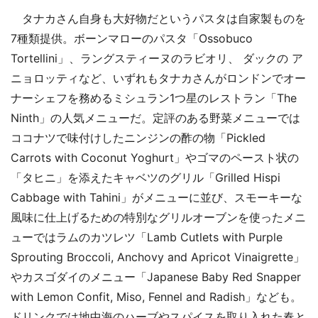
タナカさん自身も大好物だというパスタは自家製ものを
7種類提供。ボーンマローのパスタ「Ossobuco
Tortellini」、ラングスティーヌのラビオリ、 ダックの ア
ニョロッティなど、いずれもタナカさんがロンドンでオー
ナーシェフを務めるミシュラン1つ星のレストラン「The
Ninth」の人気メニューだ。定評のある野菜メニューでは
ココナツで味付けしたニンジンの酢の物「Pickled
Carrots with Coconut Yoghurt」やゴマのペースト状の
「タヒニ」を添えたキャベツのグリル「Grilled Hispi
Cabbage with Tahini」がメニューに並び、スモーキーな
風味に仕上げるための特別なグリルオーブンを使ったメニ
ューではラムのカツレツ「Lamb Cutlets with Purple
Sprouting Broccoli, Anchovy and Apricot Vinaigrette」
やカスゴダイのメニュー「Japanese Baby Red Snapper
with Lemon Confit, Miso, Fennel and Radish」なども。
ドリンクでは地中海のハーブやスパイスを取り入れた春と