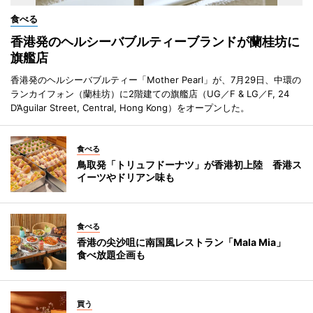
食べる
香港発のヘルシーバブルティーブランドが蘭桂坊に
旗艦店
香港発のヘルシーバブルティー「Mother Pearl」が、7月29日、中環の
ランカイフォン（蘭桂坊）に2階建ての旗艦店（UG／F & LG／F, 24
D’Aguilar Street, Central, Hong Kong）をオープンした。
食べる
鳥取発「トリュフドーナツ」が香港初上陸 香港ス
イーツやドリアン味も
食べる
香港の尖沙咀に南国風レストラン「Mala Mia」
食べ放題企画も
買う