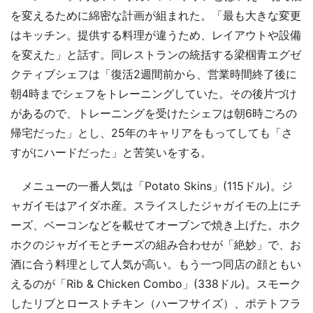
を変えるために綿密な計画が組まれた。「最も大きな変更
はキッチン。提供する料理が違うため、レイアウトや設備
を変えた」と話す。同レストランの統括する梁椢青エグゼ
クティブシェフは「復活2週間前から、営業時間終了後に
朝4時までシェフをトレーニングしていた。その後片づけ
があるので、トレーニングを受けたシェフは朝6時ごろの
帰宅だった」とし、25年のキャリアをもってしても「さ
すがにハードだった」と苦笑いをする。
メニューの一番人気は「Potato Skins」(115ドル)。ジ
ャガイモはアイダホ産。スライスしたジャガイモの上にチ
ーズ、ベーコンなどを載せてオーブンで焼き上げた。ホク
ホクのジャガイモとチーズの組み合わせが「絶妙」で、お
酒に合う料理として人気が高い。もう一つ同店の顔ともい
えるのが「Rib & Chicken Combo」(338ドル)。スモーク
したリブとローストチキン（ハーフサイズ）、ポテトフラ