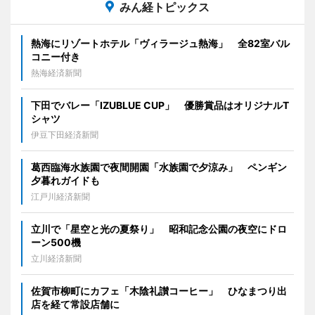
みん経トピックス
熱海にリゾートホテル「ヴィラージュ熱海」 全82室バル
コニー付き
熱海経済新聞
下田でバレー「IZUBLUE CUP」 優勝賞品はオリジナルT
シャツ
伊豆下田経済新聞
葛西臨海水族園で夜間開園「水族園で夕涼み」 ペンギン
夕暮れガイドも
江戸川経済新聞
立川で「星空と光の夏祭り」 昭和記念公園の夜空にドロ
ーン500機
立川経済新聞
佐賀市柳町にカフェ「木陰礼讃コーヒー」 ひなまつり出
店を経て常設店舗に