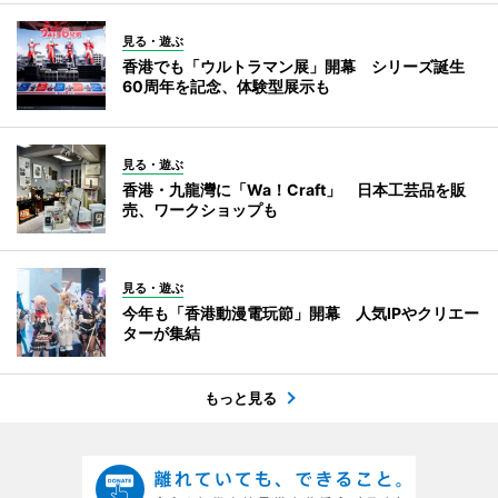
見る・遊ぶ
香港でも「ウルトラマン展」開幕 シリーズ誕生
60周年を記念、体験型展示も
見る・遊ぶ
香港・九龍灣に「Wa！Craft」 日本工芸品を販
売、ワークショップも
見る・遊ぶ
今年も「香港動漫電玩節」開幕 人気IPやクリエー
ターが集結
もっと見る