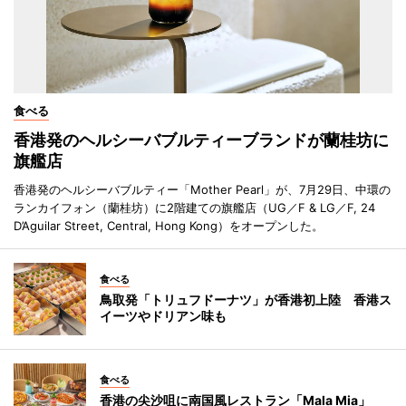
食べる
香港発のヘルシーバブルティーブランドが蘭桂坊に
旗艦店
香港発のヘルシーバブルティー「Mother Pearl」が、7月29日、中環の
ランカイフォン（蘭桂坊）に2階建ての旗艦店（UG／F & LG／F, 24
D’Aguilar Street, Central, Hong Kong）をオープンした。
食べる
鳥取発「トリュフドーナツ」が香港初上陸 香港ス
イーツやドリアン味も
食べる
香港の尖沙咀に南国風レストラン「Mala Mia」