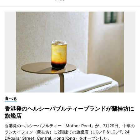
食べる
香港発のヘルシーバブルティーブランドが蘭桂坊に
旗艦店
香港発のヘルシーバブルティー「Mother Pearl」が、7月29日、中環の
ランカイフォン（蘭桂坊）に2階建ての旗艦店（UG／F & LG／F, 24
D’Aguilar Street, Central, Hong Kong）をオープンした。