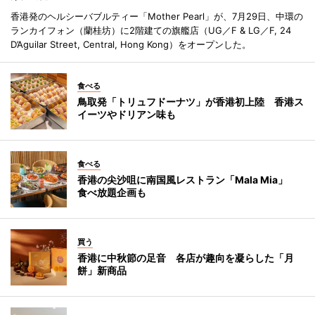
香港発のヘルシーバブルティー「Mother Pearl」が、7月29日、中環の
ランカイフォン（蘭桂坊）に2階建ての旗艦店（UG／F & LG／F, 24
D’Aguilar Street, Central, Hong Kong）をオープンした。
食べる
鳥取発「トリュフドーナツ」が香港初上陸 香港ス
イーツやドリアン味も
食べる
香港の尖沙咀に南国風レストラン「Mala Mia」
食べ放題企画も
買う
香港に中秋節の足音 各店が趣向を凝らした「月
餅」新商品