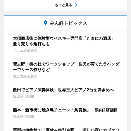
もっと見る
みん経トピックス
大須商店街に体験型ウイスキー専門店「たまにわ酒店」
量り売りや角打ちも
サカエ経済新聞
習志野・奏の杜でワークショップ 住民が育てたラベンダ
ーでリース作りなど
習志野経済新聞
飯田でピアノ演奏体験 世界三大ピアノ2台を弾き比べ
飯田経済新聞
熊本・新市街に焼き鳥チェーン「鳥貴族」 県内2店舗目
熊本経済新聞
宇部の植物館で「夏休み特別企画」 涼しい夜にカブクワ