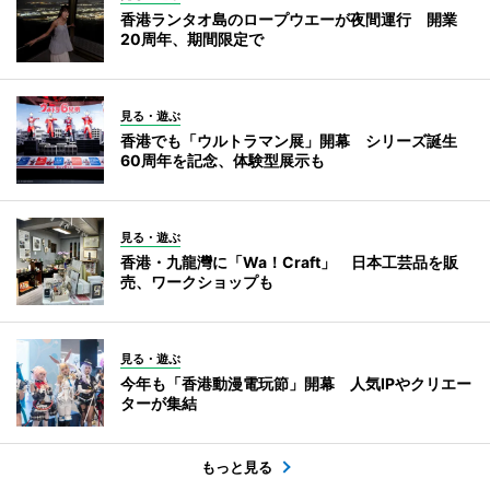
香港ランタオ島のロープウエーが夜間運行 開業
20周年、期間限定で
見る・遊ぶ
香港でも「ウルトラマン展」開幕 シリーズ誕生
60周年を記念、体験型展示も
見る・遊ぶ
香港・九龍灣に「Wa！Craft」 日本工芸品を販
売、ワークショップも
見る・遊ぶ
今年も「香港動漫電玩節」開幕 人気IPやクリエー
ターが集結
もっと見る