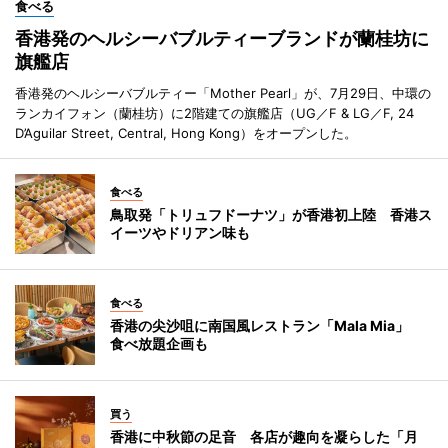
食べる
香港発のヘルシーバブルティーブランドが蘭桂坊に
旗艦店
香港発のヘルシーバブルティー「Mother Pearl」が、7月29日、中環の
ランカイフォン（蘭桂坊）に2階建ての旗艦店（UG／F & LG／F, 24
D’Aguilar Street, Central, Hong Kong）をオープンした。
食べる
鳥取発「トリュフドーナツ」が香港初上陸 香港ス
イーツやドリアン味も
食べる
香港の尖沙咀に南国風レストラン「Mala Mia」
食べ放題企画も
買う
香港に中秋節の足音 各店が趣向を凝らした「月