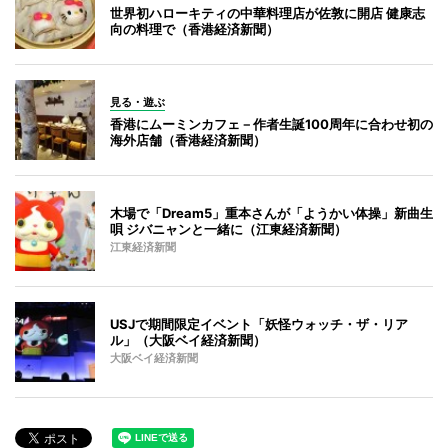
世界初ハローキティの中華料理店が佐敦に開店 健康志
向の料理で（香港経済新聞）
見る・遊ぶ
香港にムーミンカフェ－作者生誕100周年に合わせ初の
海外店舗（香港経済新聞）
木場で「Dream5」重本さんが「ようかい体操」新曲生
唄 ジバニャンと一緒に（江東経済新聞）
江東経済新聞
USJで期間限定イベント「妖怪ウォッチ・ザ・リア
ル」（大阪ベイ経済新聞）
大阪ベイ経済新聞