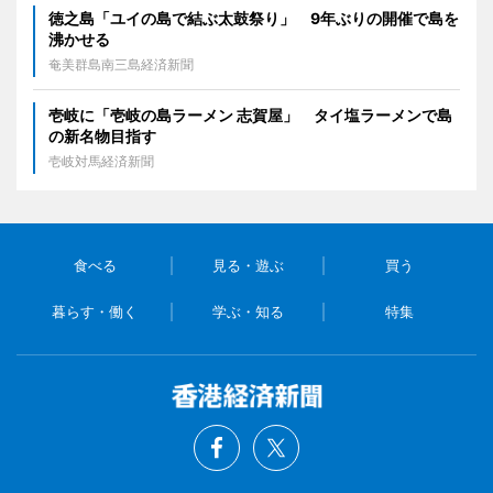
徳之島「ユイの島で結ぶ太鼓祭り」 9年ぶりの開催で島を
沸かせる
奄美群島南三島経済新聞
壱岐に「壱岐の島ラーメン 志賀屋」 タイ塩ラーメンで島
の新名物目指す
壱岐対馬経済新聞
食べる
見る・遊ぶ
買う
暮らす・働く
学ぶ・知る
特集