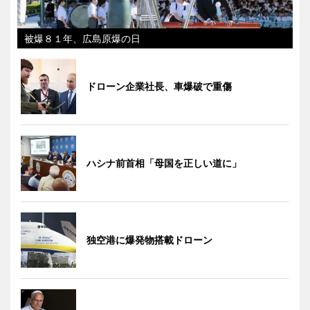
被爆８１年、広島原爆の日
ドローン企業社長、車爆破で重傷
ハシナ前首相「母国を正しい道に」
独空港に爆発物搭載ドローン