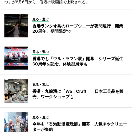
つ」が8月6日から、香港の映画館で上映される。
見る・遊ぶ
香港ランタオ島のロープウエーが夜間運行 開業
20周年、期間限定で
見る・遊ぶ
香港でも「ウルトラマン展」開幕 シリーズ誕生
60周年を記念、体験型展示も
見る・遊ぶ
香港・九龍灣に「Wa！Craft」 日本工芸品を販
売、ワークショップも
見る・遊ぶ
今年も「香港動漫電玩節」開幕 人気IPやクリエー
ターが集結