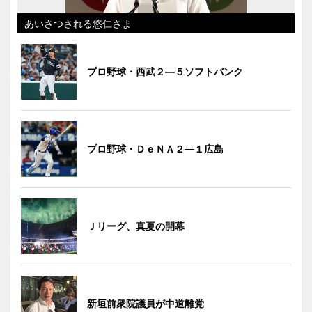
あいさつされる悠仁さま
プロ野球・西武２―５ソフトバンク
プロ野球・ＤｅＮＡ２―１広島
Ｊリーグ、真夏の開幕
新垣前衆院議員が中道離党