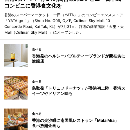
コンビニに香港食文化を
香港のスーパーマーケット「一田（YATA）」のコンビニエンスストア
「YATA go！」（Shop No. G06, G／F, Cullinan Sky Mall, 10
Concorde Road, Kai Tak, KL）が7月31日、啓徳の商業施設「天璽・天
Mall（Cullinan Sky Mall）」にオープンした。
食べる
香港発のヘルシーバブルティーブランドが蘭桂坊に
旗艦店
食べる
鳥取発「トリュフドーナツ」が香港初上陸 香港ス
イーツやドリアン味も
食べる
香港の尖沙咀に南国風レストラン「Mala Mia」
食べ放題企画も